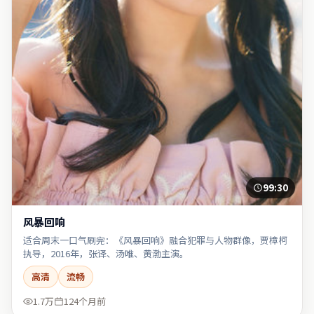
99:30
风暴回响
适合周末一口气刷完：《风暴回响》融合犯罪与人物群像，贾樟柯
执导，2016年，张译、汤唯、黄渤主演。
高清
流畅
1.7万
124个月前