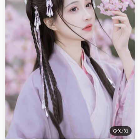
91:31