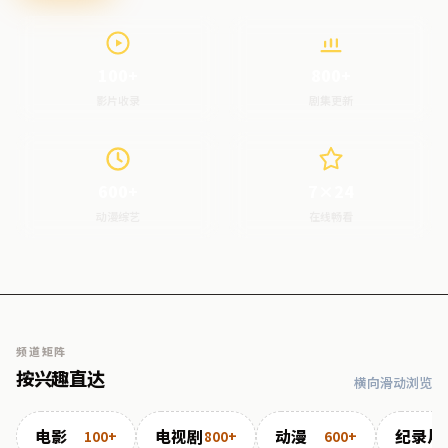
100+
800+
影片收录
剧集更新
600+
7×24
动漫综艺
在线畅看
频道矩阵
按兴趣直达
横向滑动浏览
电影
电视剧
动漫
纪录片
100+
800+
600+