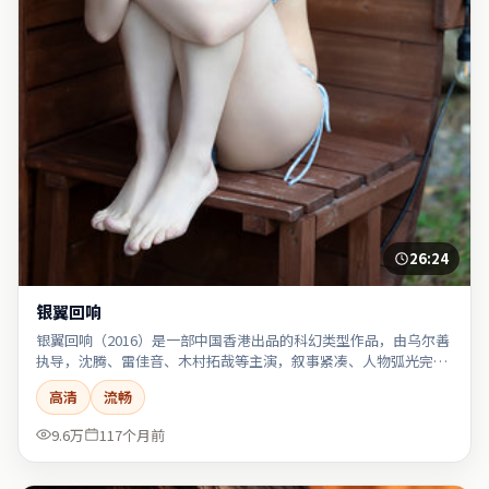
26:24
银翼回响
银翼回响（2016）是一部中国香港出品的科幻类型作品，由乌尔善
执导，沈腾、雷佳音、木村拓哉等主演，叙事紧凑、人物弧光完
整。
高清
流畅
9.6万
117个月前