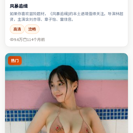
风暴追缉
如果你喜欢冒险题材，《风暴追缉}的本土语境值得关注。导演林超
贤，主演含刘亦菲、章子怡、雷佳音。
高清
流畅
9.6万
114个月前
热门