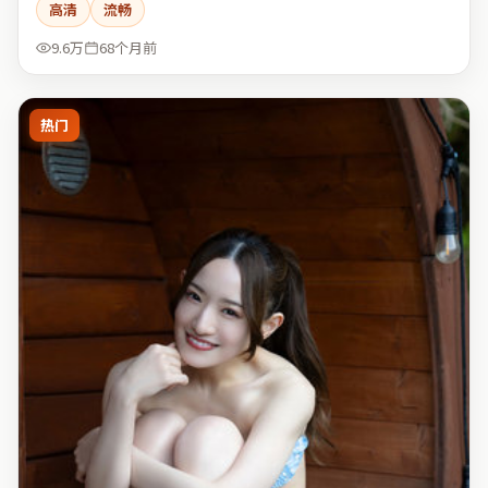
高清
流畅
9.6万
68个月前
热门