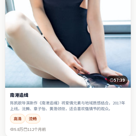
57:39
南港追缉
陈凯歌导演新作《南港追缉》将爱情元素与地域质感结合，2017年
上线，沈腾、章子怡、黄渤领衔，适合喜欢强情节的观众。
高清
流畅
5.8万
112个月前