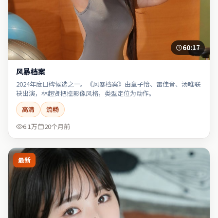
60:17
风暴档案
2024年度口碑候选之一。《风暴档案》由章子怡、雷佳音、汤唯联
袂出演，林超贤把控影像风格，类型定位为动作。
高清
流畅
6.1万
20个月前
最新