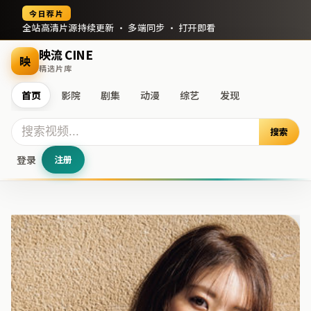
今日荐片
全站高清片源持续更新 · 多端同步 · 打开即看
映流 CINE
映
精选片库
首页
影院
剧集
动漫
综艺
发现
搜索
登录
注册