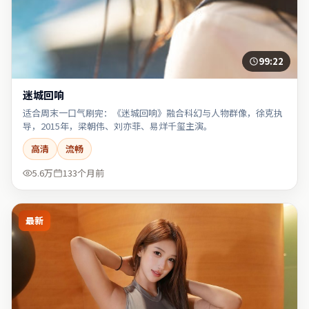
99:22
迷城回响
适合周末一口气刷完：《迷城回响》融合科幻与人物群像，徐克执
导，2015年，梁朝伟、刘亦菲、易烊千玺主演。
高清
流畅
5.6万
133个月前
最新