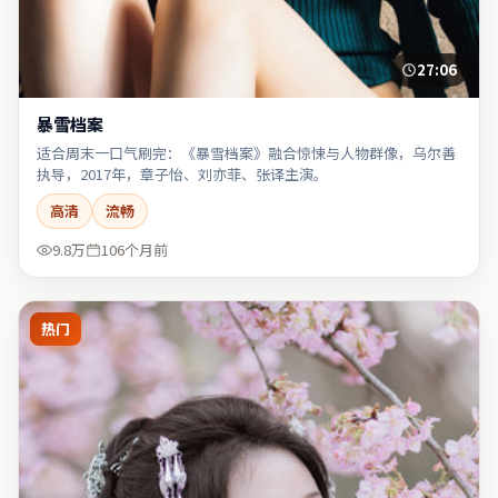
27:06
暴雪档案
适合周末一口气刷完：《暴雪档案》融合惊悚与人物群像，乌尔善
执导，2017年，章子怡、刘亦菲、张译主演。
高清
流畅
9.8万
106个月前
热门