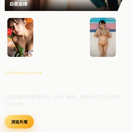
白昼追缉
暴雪边界
零号回
STREAMING HUB
高清视频门户
以影院级排版整理片单：院线、剧集、番组与综艺分区呈现，
打开即播。
浏览片库
最新上架