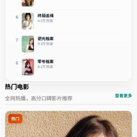
终局追缉
6
9.3万
热度
逆光档案
7
9.2万
热度
零号档案
8
9.1万
热度
热门电影
查看更多
全网热播，高分口碑影片推荐
热门