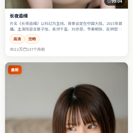
99:04
长夜追缉
片名《长夜追缉》以科幻为主线，背景设定在中国大陆，2015年首
播。主演阵容含章子怡、易烊千玺、刘亦菲，节奏明快、反转密
集。
高清
流畅
2.1万
137个月前
最新