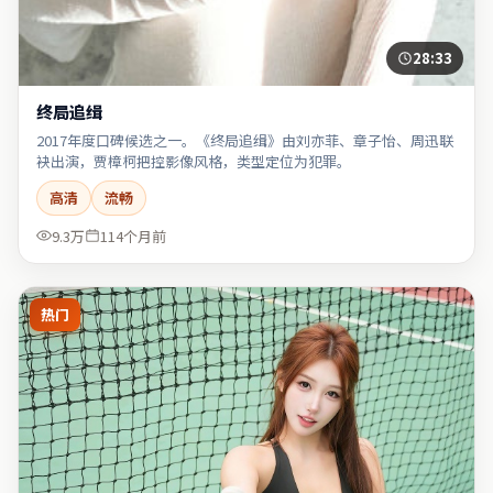
28:33
终局追缉
2017年度口碑候选之一。《终局追缉》由刘亦菲、章子怡、周迅联
袂出演，贾樟柯把控影像风格，类型定位为犯罪。
高清
流畅
9.3万
114个月前
热门