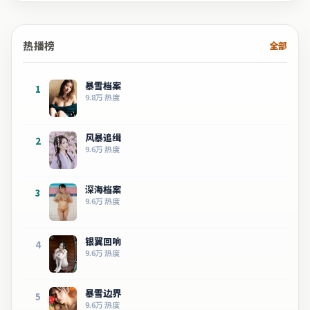
热播榜
全部
暴雪档案
1
9.8万
热度
风暴追缉
2
9.6万
热度
深海档案
3
9.6万
热度
银翼回响
4
9.6万
热度
暴雪边界
5
9.6万
热度